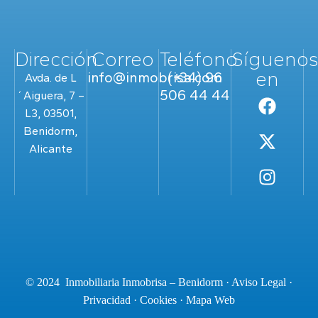
Dirección
Correo
Teléfono
Sígueno
en
info@inmobrisa.com
(+34) 96
Avda. de L
506 44 44
´Aiguera, 7 –
L3, 03501,
Benidorm,
Alicante
© 2024 Inmobiliaria Inmobrisa – Benidorm ·
Aviso Legal
·
Privacidad
·
Cookies
·
Mapa Web