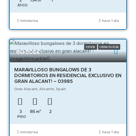
2
134
m²
1
ÁTICO
Inmobrisa
hace 1 día
VENTA
OBRA NUEVA
410.000€
MARAVILLOSO BUNGALOWS DE 3
DORMITORIOS EN RESIDENCIAL EXCLUSIVO EN
GRAN ALACANT! – 03985
Gran Alacant, Alicante, Spain
3
85
m²
2
PISO
Inmobrisa
hace 1 día