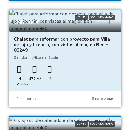
VENTA
SEGUNDA MANO
395.000€
Chalet para reformar con proyecto para Villa
de lujo y licencia, con vistas al mar, en Ben –
03249
Benidorm, Alicante, Spain
4
472
m²
2
VILLAS
Inmobrisa
hace 2 días
34.000€
VENTA
SEGUNDA MANO