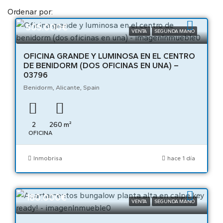
Ordenar por:
505.000€
VENTA
SEGUNDA MANO
OFICINA GRANDE Y LUMINOSA EN EL CENTRO
DE BENIDORM (DOS OFICINAS EN UNA) –
03796
Benidorm, Alicante, Spain
2
260
m²
OFICINA
Inmobrisa
hace 1 día
180.000€
VENTA
SEGUNDA MANO