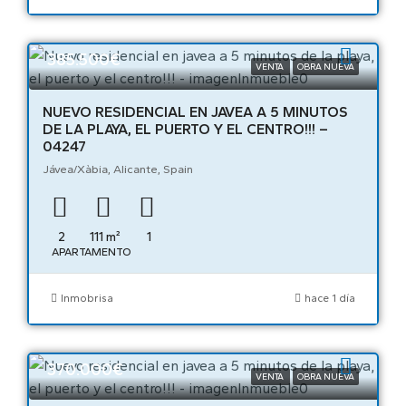
385.500€
VENTA
OBRA NUEVA
NUEVO RESIDENCIAL EN JAVEA A 5 MINUTOS
DE LA PLAYA, EL PUERTO Y EL CENTRO!!! –
04247
Jávea/Xàbia, Alicante, Spain
2
111
m²
1
APARTAMENTO
Inmobrisa
hace 1 día
370.000€
VENTA
OBRA NUEVA