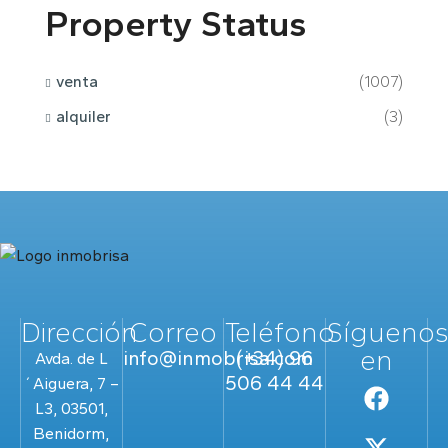
Property Status
venta
(1007)
alquiler
(3)
Dirección
Correo
Teléfono
Sígueno
en
info@inmobrisa.com
(+34) 96
Avda. de L
506 44 44
´Aiguera, 7 –
L3, 03501,
Benidorm,