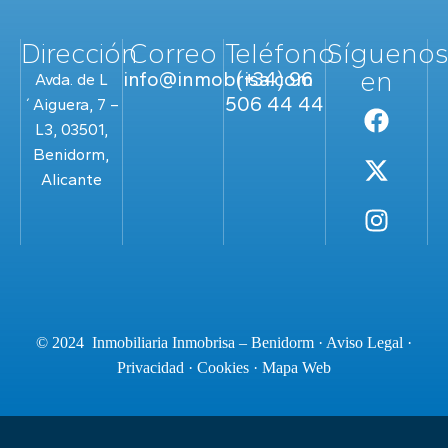
Dirección
Correo
Teléfono
Sígueno
en
info@inmobrisa.com
(+34) 96
Avda. de L
506 44 44
´Aiguera, 7 –
L3, 03501,
Benidorm,
Alicante
© 2024 Inmobiliaria Inmobrisa – Benidorm ·
Aviso Legal
·
Privacidad
·
Cookies
·
Mapa Web