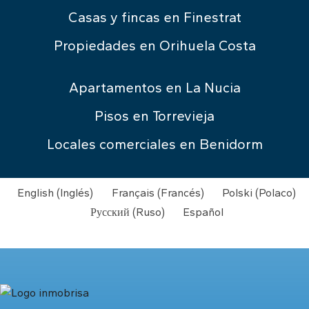
Casas y fincas en Finestrat
Propiedades en Orihuela Costa
Apartamentos en La Nucia
Pisos en Torrevieja
Locales comerciales en Benidorm
English
(
Inglés
)
Français
(
Francés
)
Polski
(
Polaco
)
Русский
(
Ruso
)
Español