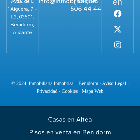
en
info@inmobrisa.com
(+34) 96
Avda. de L
506 44 44
´Aiguera, 7 –
L3, 03501,
Benidorm,
Alicante
© 2024 Inmobiliaria Inmobrisa – Benidorm ·
Aviso Legal
·
Privacidad
·
Cookies
·
Mapa Web
Casas en Altea
Pisos en venta en Benidorm