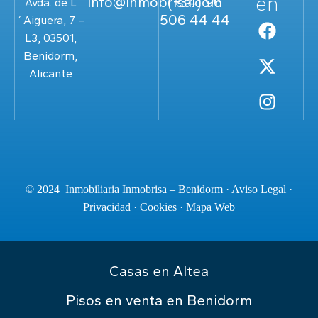
en
info@inmobrisa.com
(+34) 96
Avda. de L
506 44 44
´Aiguera, 7 –
L3, 03501,
Benidorm,
Alicante
© 2024 Inmobiliaria Inmobrisa – Benidorm ·
Aviso Legal
·
Privacidad
·
Cookies
·
Mapa Web
Casas en Altea
Pisos en venta en Benidorm