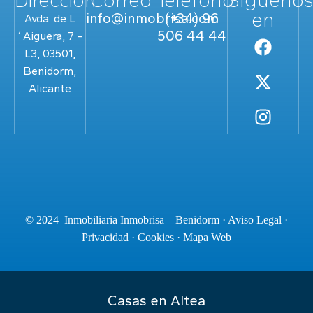
Dirección
Correo
Teléfono
Sígueno
en
info@inmobrisa.com
(+34) 96
Avda. de L
506 44 44
´Aiguera, 7 –
L3, 03501,
Benidorm,
Alicante
© 2024 Inmobiliaria Inmobrisa – Benidorm ·
Aviso Legal
·
Privacidad
·
Cookies
·
Mapa Web
Casas en Altea