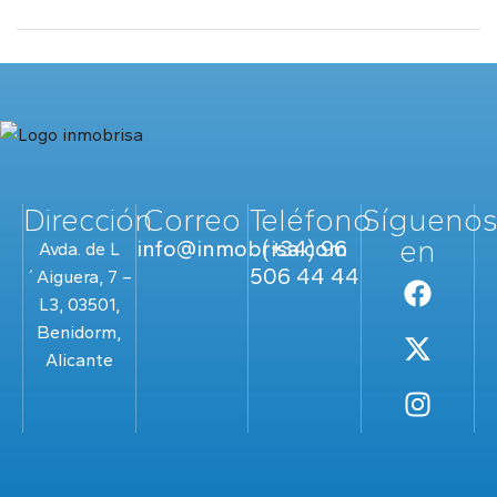
Dirección
Correo
Teléfono
Sígueno
en
info@inmobrisa.com
(+34) 96
Avda. de L
506 44 44
´Aiguera, 7 –
L3, 03501,
Benidorm,
Alicante