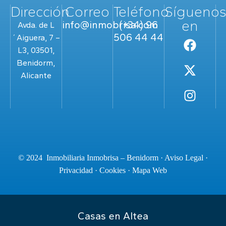
Dirección
Correo
Teléfono
Sígueno
en
info@inmobrisa.com
(+34) 96
Avda. de L
506 44 44
´Aiguera, 7 –
L3, 03501,
Benidorm,
Alicante
© 2024 Inmobiliaria Inmobrisa – Benidorm ·
Aviso Legal
·
Privacidad
·
Cookies
·
Mapa Web
Casas en Altea