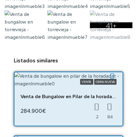
41+
Listados similares
VENTA
OBRA NUEVA
Venta de Bungalow en Pilar de la horadadat – n9919
284.900€
2
84