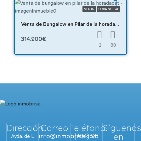
VENTA
OBRA NUEVA
Venta de Bungalow en Pilar de la horadadat – n9920
314.900€
2
80
Dirección
Correo
Teléfono
Sígueno
en
info@inmobrisa.com
(+34) 96
Avda. de L