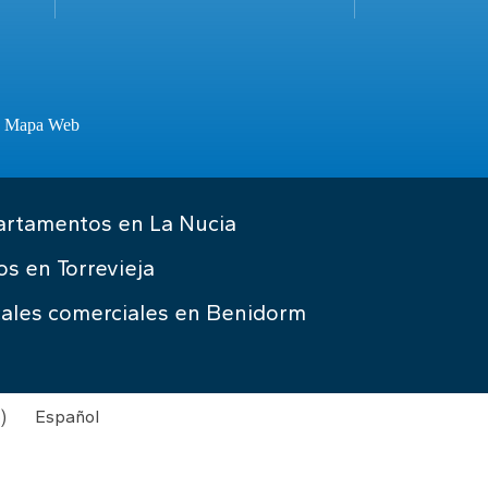
·
Mapa Web
rtamentos en La Nucia
os en Torrevieja
ales comerciales en Benidorm
o
)
Español