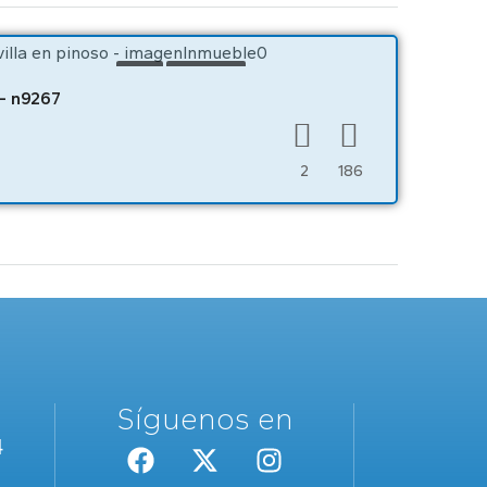
VENTA
OBRA NUEVA
 – n9267
2
186
Síguenos en
4