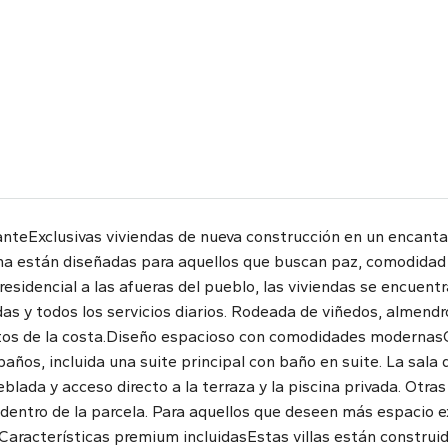
anteExclusivas viviendas de nueva construcción en un encanta
 están diseñadas para aquellos que buscan paz, comodidad y 
esidencial a las afueras del pueblo, las viviendas se encuen
ndas y todos los servicios diarios. Rodeada de viñedos, alme
utos de la costa.Diseño espacioso con comodidades modernasCa
baños, incluida una suite principal con baño en suite. La sala
lada y acceso directo a la terraza y la piscina privada. Otras
dentro de la parcela. Para aquellos que deseen más espacio ext
.Características premium incluidasEstas villas están constru