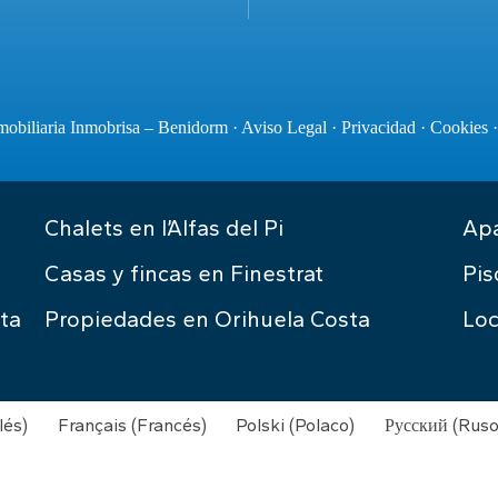
obiliaria Inmobrisa – Benidorm ·
Aviso Legal
·
Privacidad
·
Cookies
Chalets en l’Alfas del Pi
Apa
Casas y fincas en Finestrat
Pis
ta
Propiedades en Orihuela Costa
Loc
lés
)
Français
(
Francés
)
Polski
(
Polaco
)
Русский
(
Rus