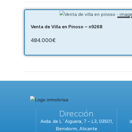
VENTA
Venta de Villa en Pinoso – n9268
484.000€
Dirección
Avda. de L´Aiguera, 7 – L3, 03501,
Benidorm, Alicante