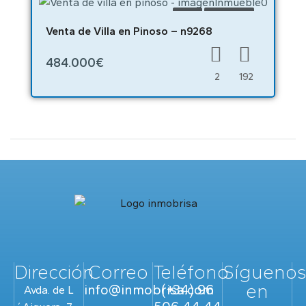
VENTA
OBRA NUEVA
Venta de Villa en Pinoso – n9268
484.000€
2
192
Dirección
Correo
Teléfono
Sígueno
en
info@inmobrisa.com
(+34) 96
Avda. de L