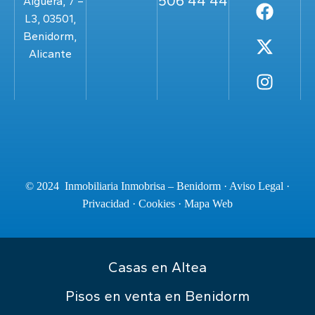
506 44 44
´Aiguera, 7 –
L3, 03501,
Benidorm,
Alicante
© 2024 Inmobiliaria Inmobrisa – Benidorm ·
Aviso Legal
·
Privacidad
·
Cookies
·
Mapa Web
Casas en Altea
Pisos en venta en Benidorm