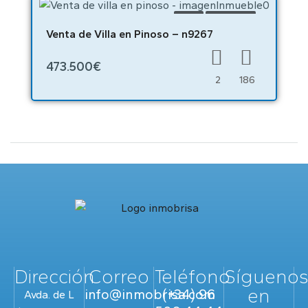
VENTA
OBRA NUEVA
Venta de Villa en Pinoso – n9267
473.500€
2
186
Dirección
Correo
Teléfono
Sígueno
en
info@inmobrisa.com
(+34) 96
Avda. de L