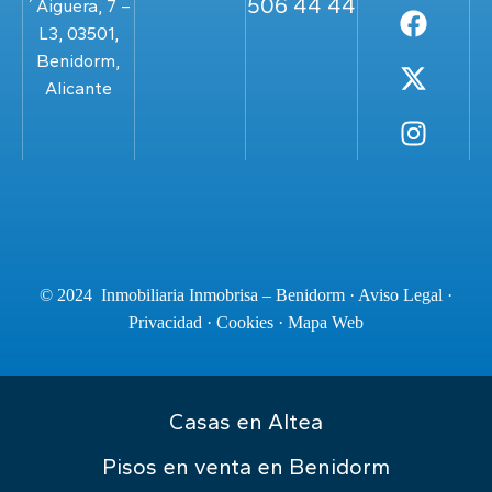
506 44 44
´Aiguera, 7 –
L3, 03501,
Benidorm,
Alicante
© 2024 Inmobiliaria Inmobrisa – Benidorm ·
Aviso Legal
·
Privacidad
·
Cookies
·
Mapa Web
Casas en Altea
Pisos en venta en Benidorm