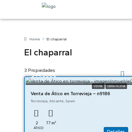
Home
El chaparral
El chaparral
3 Propiedades
344.000€
VENTA
OBRA NUEVA
Venta de Ático en Torrevieja – n9186
Torrevieja, Alicante, Spain
2
77
m²
ÁTICO
Detalles