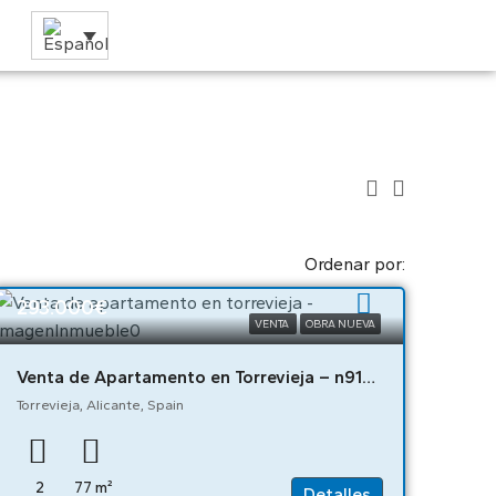
Ordenar por:
293.000€
VENTA
OBRA NUEVA
Venta de Apartamento en Torrevieja – n9185
Torrevieja, Alicante, Spain
2
77
m²
Detalles