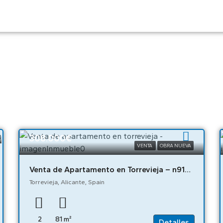
308.000€
VENTA
OBRA NUEVA
Venta de Apartamento en Torrevieja – n9184
Torrevieja, Alicante, Spain
2
81
m²
Detalles