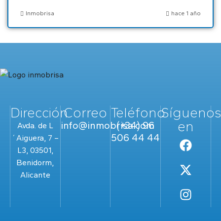
Inmobrisa
hace 1 año
Dirección
Correo
Teléfono
Sígueno
en
info@inmobrisa.com
(+34) 96
Avda. de L
506 44 44
´Aiguera, 7 –
L3, 03501,
Benidorm,
Alicante