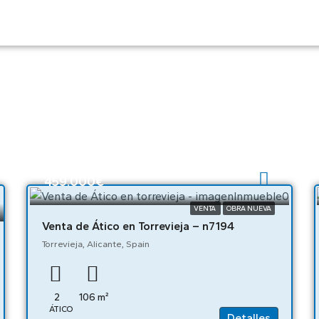
459.000€
VENTA
OBRA NUEVA
Venta de Ático en Torrevieja – n7194
Torrevieja, Alicante, Spain
2
106
m²
ÁTICO
Detalles