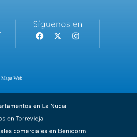
Síguenos en
4
·
Mapa Web
rtamentos en La Nucia
os en Torrevieja
ales comerciales en Benidorm