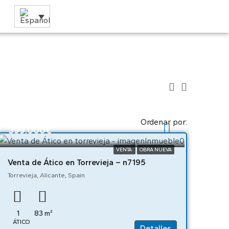
Ordenar por:
399.000€
VENTA
OBRA NUEVA
Venta de Ático en Torrevieja – n7195
Torrevieja, Alicante, Spain
1
83
m²
ÁTICO
Detalles