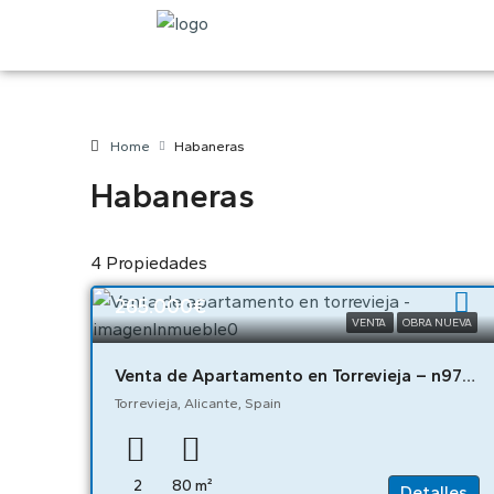
Home
Habaneras
Habaneras
4 Propiedades
265.000€
VENTA
OBRA NUEVA
Venta de Apartamento en Torrevieja – n9708
Torrevieja, Alicante, Spain
2
80
m²
Detalles