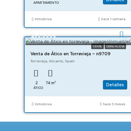
APARTAMENTO
Inmobrisa
hace 1 semana
290.000€
VENTA
OBRA NUEVA
Venta de Ático en Torrevieja – n9709
Torrevieja, Alicante, Spain
2
74
m²
Detalles
ÁTICO
Inmobrisa
hace 3 meses