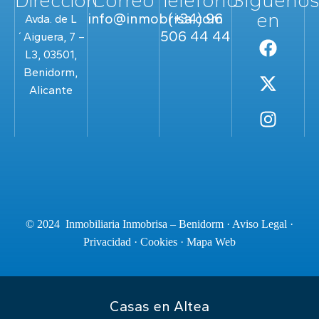
Dirección
Correo
Teléfono
Sígueno
en
info@inmobrisa.com
(+34) 96
Avda. de L
506 44 44
´Aiguera, 7 –
L3, 03501,
Benidorm,
Alicante
© 2024 Inmobiliaria Inmobrisa – Benidorm ·
Aviso Legal
·
Privacidad
·
Cookies
·
Mapa Web
Casas en Altea