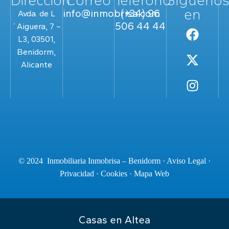
Dirección
Correo
Teléfono
Sígueno
en
info@inmobrisa.com
(+34) 96
Avda. de L
506 44 44
´Aiguera, 7 –
L3, 03501,
Benidorm,
Alicante
© 2024 Inmobiliaria Inmobrisa – Benidorm ·
Aviso Legal
·
Privacidad
·
Cookies
·
Mapa Web
Casas en Altea