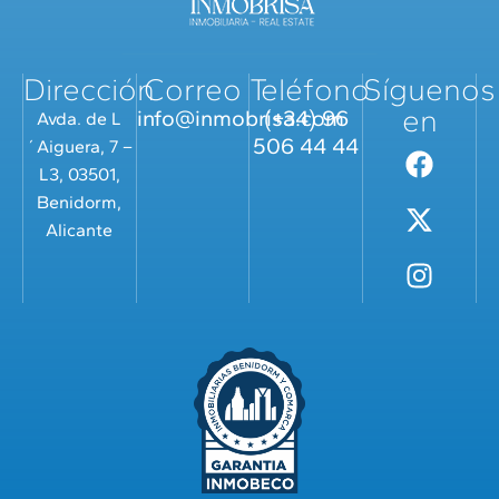
Dirección
Correo
Teléfono
Síguenos
en
info@inmobrisa.com
(+34) 96
Avda. de L
506 44 44
´Aiguera, 7 –
L3, 03501,
Benidorm,
Alicante