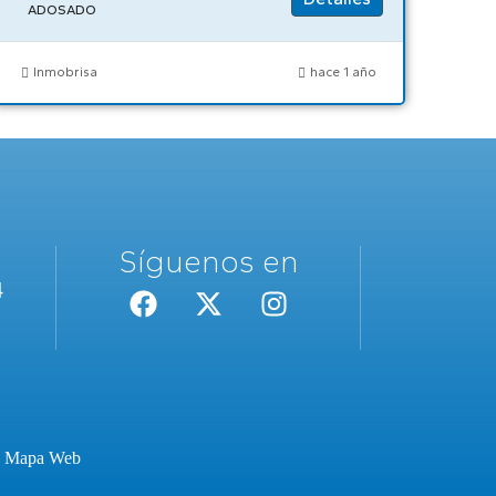
ADOSADO
Inmobrisa
hace 1 año
Síguenos en
4
·
Mapa Web