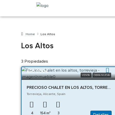
Home
Los Altos
Los Altos
3 Propiedades
550.000€
VENTA
OBRA NUEVA
PRECIOSO CHALET EN LOS ALTOS, TORREVIEJA – 04318
Torrevieja, Alicante, Spain
4
154
m²
3
Detalles