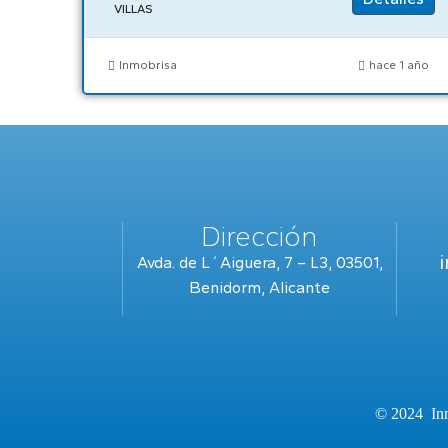
VILLAS
Inmobrisa
hace 1 año
Dirección
Avda. de L´Aiguera, 7 – L3, 03501,
Benidorm, Alicante
© 2024 Inm