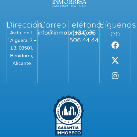
Dirección
Correo
Teléfono
Síguenos
en
info@inmobrisa.com
(+34) 96
Avda. de L
506 44 44
´Aiguera, 7 –
L3, 03501,
Benidorm,
Alicante