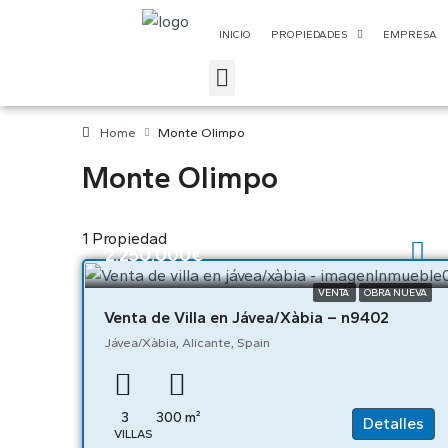
INICIO
PROPIEDADES
EMPRESA
Home
Monte Olimpo
Monte Olimpo
1 Propiedad
2.250.000€
VENTA
OBRA NUEVA
Venta de Villa en Jávea/Xàbia – n9402
Jávea/Xàbia, Alicante, Spain
3
300
m²
Detalles
VILLAS