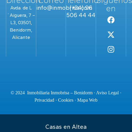
Dirección
Correo
Teléfono
Sígueno
en
info@inmobrisa.com
(+34) 96
Avda. de L
506 44 44
´Aiguera, 7 –
L3, 03501,
Benidorm,
Alicante
© 2024 Inmobiliaria Inmobrisa – Benidorm ·
Aviso Legal
·
Privacidad
·
Cookies
·
Mapa Web
Casas en Altea