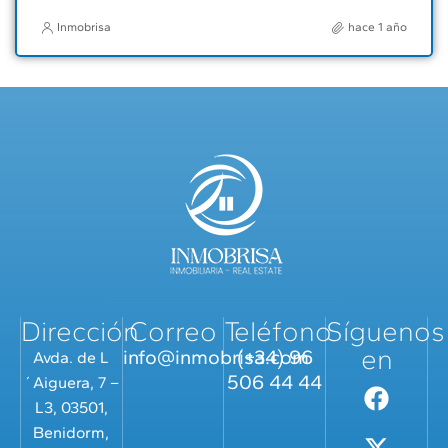
Inmobrisa
hace 1 año
Dirección
Correo
Teléfono
Síguenos
en
info@inmobrisa.com
(+34) 96
Avda. de L
506 44 44
´Aiguera, 7 –
L3, 03501,
Benidorm,