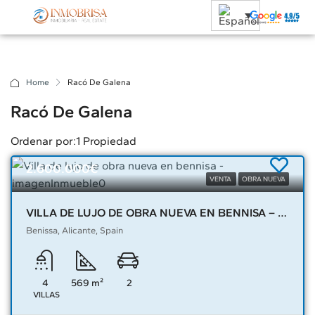
Home
Racó De Galena
Racó De Galena
Ordenar por:
1 Propiedad
2.600.000€
VENTA
OBRA NUEVA
VILLA DE LUJO DE OBRA NUEVA EN BENNISA – 04089
Benissa, Alicante, Spain
4
569
m²
2
VILLAS