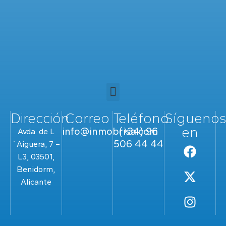
Dirección
Correo
Teléfono
Sígueno
en
info@inmobrisa.com
(+34) 96
Avda. de L
506 44 44
´Aiguera, 7 –
L3, 03501,
Benidorm,
Alicante