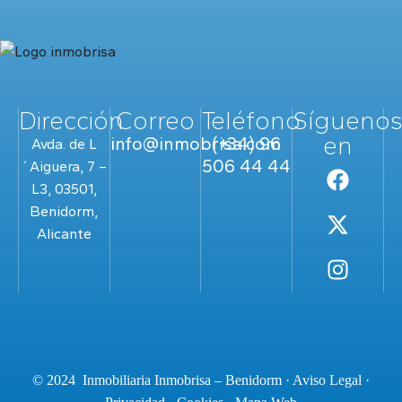
Dirección
Correo
Teléfono
Sígueno
en
info@inmobrisa.com
(+34) 96
Avda. de L
506 44 44
´Aiguera, 7 –
L3, 03501,
Benidorm,
Alicante
© 2024 Inmobiliaria Inmobrisa – Benidorm ·
Aviso Legal
·