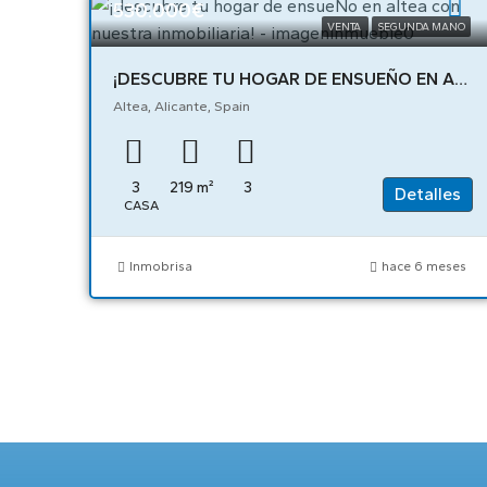
530.000€
VENTA
SEGUNDA MANO
¡DESCUBRE TU HOGAR DE ENSUEÑO EN ALTEA CON NUESTRA INMOBILIARIA! – 04894
Altea, Alicante, Spain
3
219
m²
3
Detalles
CASA
Inmobrisa
hace 6 meses