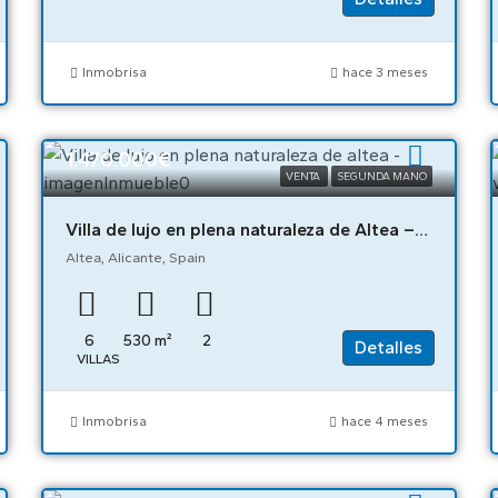
Inmobrisa
hace 3 meses
1.470.000€
VENTA
SEGUNDA MANO
Villa de lujo en plena naturaleza de Altea – 00832
Altea, Alicante, Spain
6
530
m²
2
Detalles
VILLAS
Inmobrisa
hace 4 meses