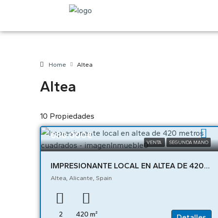
Home
Altea
Altea
10 Propiedades
680.000€
VENTA
SEGUNDA MANO
IMPRESIONANTE LOCAL EN ALTEA DE 420 METROS CUADRADOS – 01830
Altea, Alicante, Spain
2
420
m²
Detalles