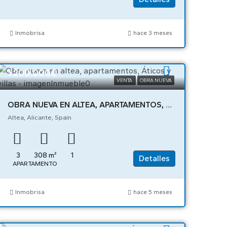
Inmobrisa
hace 3 meses
1.200.000€
VENTA
OBRA NUEVA
OBRA NUEVA EN ALTEA, APARTAMENTOS, ÁTICOS Y VILLAS – 05411
Altea, Alicante, Spain
3
308
m²
1
Detalles
APARTAMENTO
Inmobrisa
hace 5 meses