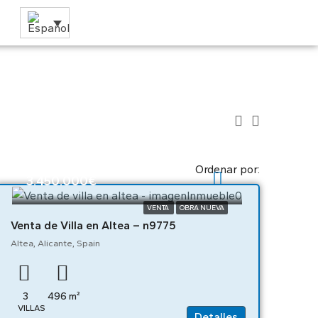
Ordenar por:
3.450.000€
VENTA
OBRA NUEVA
Venta de Villa en Altea – n9775
Altea, Alicante, Spain
3
496
m²
VILLAS
Detalles