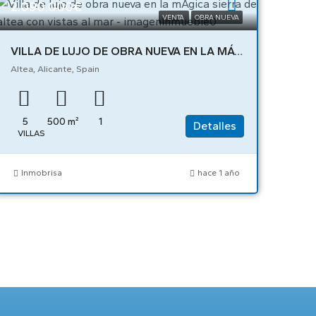
2.090.000€
VENTA
OBRA NUEVA
VILLA DE LUJO DE OBRA NUEVA EN LA MÁGICA SIERRA DE ALTEA CON VISTAS AL MAR – 04073
Altea, Alicante, Spain
5
500
m²
1
Detalles
VILLAS
Inmobrisa
hace 1 año