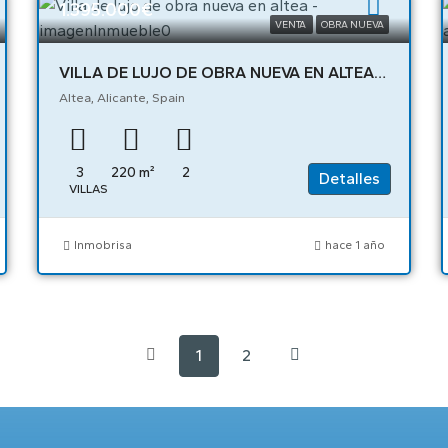
1.395.000€
VENTA
OBRA NUEVA
VILLA DE LUJO DE OBRA NUEVA EN ALTEA – 04004
Altea, Alicante, Spain
3
220
m²
2
Detalles
VILLAS
Inmobrisa
hace 1 año
1
2