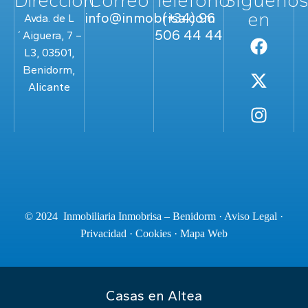
Dirección
Correo
Teléfono
Sígueno
en
info@inmobrisa.com
(+34) 96
Avda. de L
506 44 44
´Aiguera, 7 –
L3, 03501,
Benidorm,
Alicante
© 2024 Inmobiliaria Inmobrisa – Benidorm ·
Aviso Legal
·
Privacidad
·
Cookies
·
Mapa Web
Casas en Altea