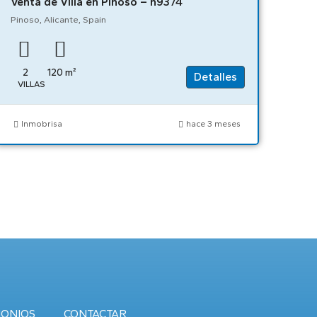
Venta de Villa en Pinoso – n9374
Pinoso, Alicante, Spain
2
120
m²
Detalles
VILLAS
Inmobrisa
hace 3 meses
MONIOS
CONTACTAR