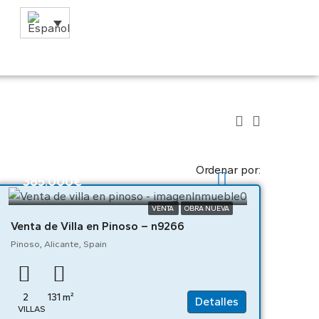
Ordenar por:
385.000€
VENTA
OBRA NUEVA
Venta de Villa en Pinoso – n9266
Pinoso, Alicante, Spain
2
131
m²
Detalles
VILLAS