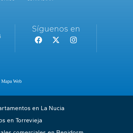
Síguenos en
4
·
Mapa Web
rtamentos en La Nucia
os en Torrevieja
ales comerciales en Benidorm