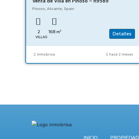
Venta de Villa en Pinoso – n9589
Pinoso, Alicante, Spain
2
168
m²
Detalles
VILLAS
Inmobrisa
hace 2 meses
INICIO
PROPIEDAD