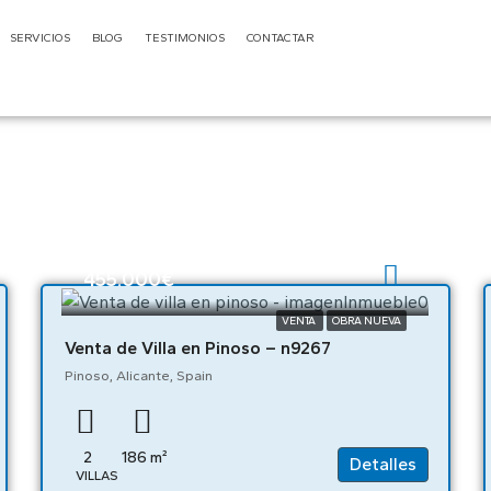
SERVICIOS
BLOG
TESTIMONIOS
CONTACTAR
455.000€
VENTA
OBRA NUEVA
Venta de Villa en Pinoso – n9267
Pinoso, Alicante, Spain
2
186
m²
Detalles
VILLAS