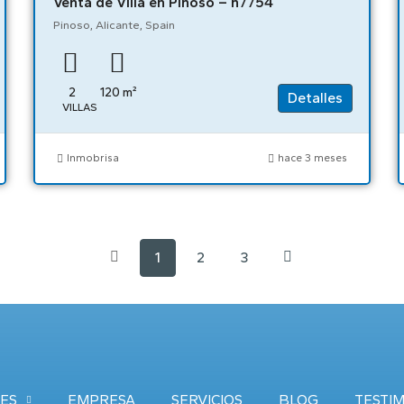
Venta de Villa en Pinoso – n7754
Pinoso, Alicante, Spain
2
120
m²
Detalles
VILLAS
Inmobrisa
hace 3 meses
1
2
3
ES
EMPRESA
SERVICIOS
BLOG
TESTI