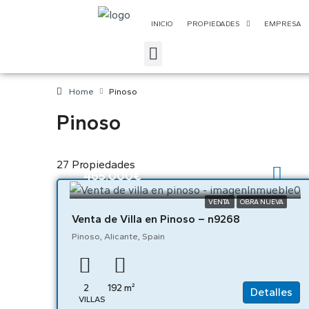
INICIO
PROPIEDADES
EMPRESA
Home
Pinoso
Pinoso
27 Propiedades
465.000€
VENTA
OBRA NUEVA
Venta de Villa en Pinoso – n9268
Pinoso, Alicante, Spain
2
192
m²
Detalles
VILLAS