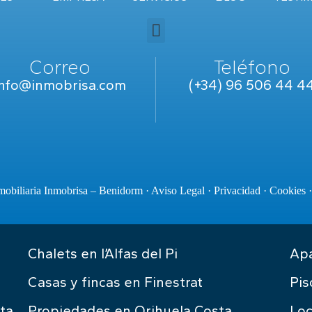
Correo
Teléfono
info@inmobrisa.com
(+34) 96 506 44 4
obiliaria Inmobrisa – Benidorm ·
Aviso Legal
·
Privacidad
·
Cookies
Chalets en l’Alfas del Pi
Apa
Casas y fincas en Finestrat
Pis
ta
Propiedades en Orihuela Costa
Loc