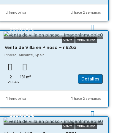
Inmobrisa
hace 2 semanas
385.000€
VENTA
OBRA NUEVA
Venta de Villa en Pinoso – n9263
Pinoso, Alicante, Spain
2
131
m²
Detalles
VILLAS
Inmobrisa
hace 2 semanas
356.000€
VENTA
OBRA NUEVA