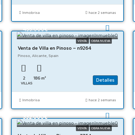
Inmobrisa
hace 2 semanas
455.000€
VENTA
OBRA NUEVA
Venta de Villa en Pinoso – n9264
Pinoso, Alicante, Spain
2
186
m²
Detalles
VILLAS
Inmobrisa
hace 2 semanas
332.000€
VENTA
OBRA NUEVA