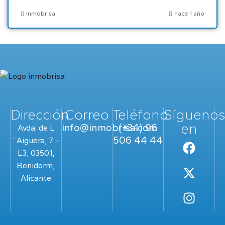
Inmobrisa
hace 1 año
Dirección
Correo
Teléfono
Sígueno
en
info@inmobrisa.com
(+34) 96
Avda. de L
506 44 44
´Aiguera, 7 –
L3, 03501,
Benidorm,
Alicante