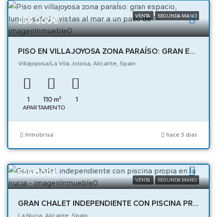
VENTA
SEGUNDA MANO
259.000€
PISO EN VILLAJOYOSA ZONA PARAÍSO: GRAN ESPACIO, LUMINOSIDAD Y VISTAS AL MAR A UN PASO DE L – 05227
Villajoyosa/La Vila Joiosa, Alicante, Spain
1
110
m²
1
APARTAMENTO
Inmobrisa
hace 3 días
525.000€
VENTA
SEGUNDA MANO
GRAN CHALET INDEPENDIENTE CON PISCINA PROPIA EN LA NUCIA – 02413
La Nucia, Alicante, Spain