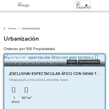
Home
Urbanización
Urbanización
Ordenar por:
158 Propiedades
222.000€
VENTA
SEGUNDA MANO
¡EXCLUSIVA! ESPECTACULAR ÁTICO CON GRAN TERRAZA Y VISTAS AL MAR EN LA CALA DE VILLAJOYOSA – 05446
Villajoyosa/La Vila Joiosa, Alicante, Spain
1
107
m²
ÁTICO