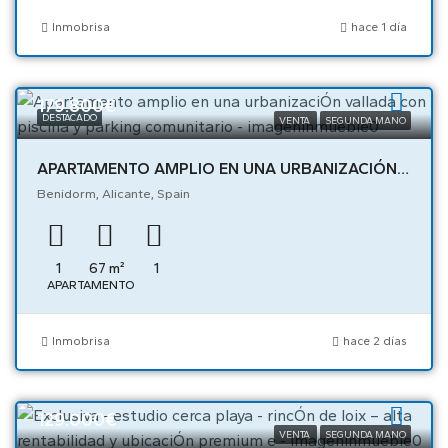
Inmobrisa
hace 1 día
179.800€
DESTACADO
VENTA
SEGUNDA MANO
APARTAMENTO AMPLIO EN UNA URBANIZACIÓN VALLADA CON PISCINA Y PARKING COMUNITARIO – 05472
Benidorm, Alicante, Spain
1
67
m²
1
APARTAMENTO
Inmobrisa
hace 2 días
129.000€
VENTA
SEGUNDA MANO