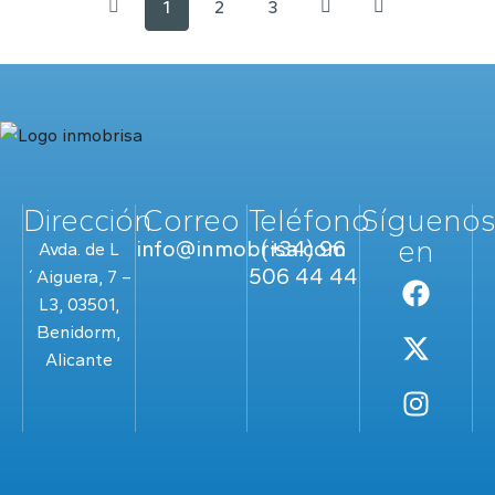
1
2
3
Dirección
Correo
Teléfono
Sígueno
en
info@inmobrisa.com
(+34) 96
Avda. de L
506 44 44
´Aiguera, 7 –
L3, 03501,
Benidorm,
Alicante