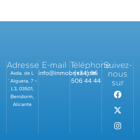
Adresse
E-mail
Téléphone
Suivez-
nous
info@inmobrisa.com
(+34) 96
Avda. de L
506 44 44
sur
´Aiguera, 7 –
L3, 03501,
Benidorm,
Alicante