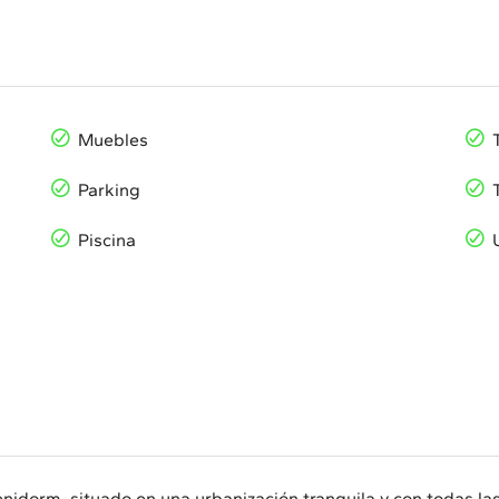
Muebles
Parking
Piscina
nidorm, situado en una urbanización tranquila y con todas l