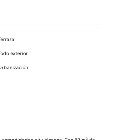
Terraza
Todo exterior
Urbanización
as comodidades a tu alcance. Con 67 m² de