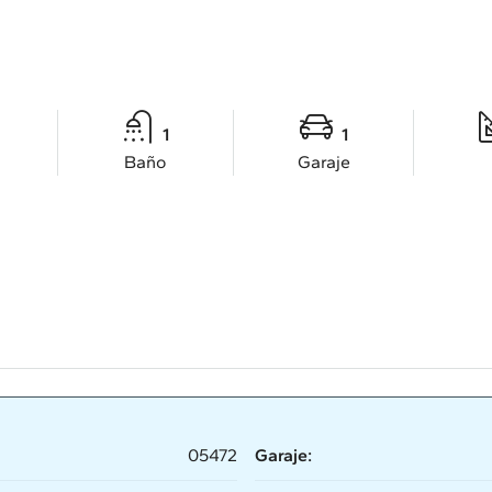
1
1
Baño
Garaje
05472
Garaje: