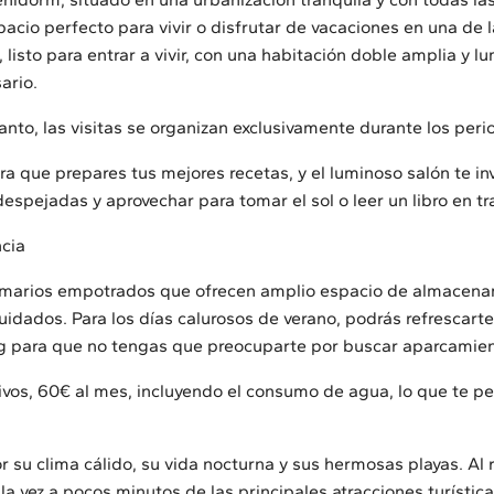
pacio perfecto para vivir o disfrutar de vacaciones en una de 
listo para entrar a vivir, con una habitación doble amplia y l
ario.
anto, las visitas se organizan exclusivamente durante los peri
a que prepares tus mejores recetas, y el luminoso salón te inv
despejadas y aprovechar para tomar el sol o leer un libro en tr
cia
armarios empotrados que ofrecen amplio espacio de almacena
uidados. Para los días calurosos de verano, podrás refrescart
ng para que no tengas que preocuparte por buscar aparcamien
s, 60€ al mes, incluyendo el consumo de agua, lo que te per
su clima cálido, su vida nocturna y sus hermosas playas. Al r
a la vez a pocos minutos de las principales atracciones turísti