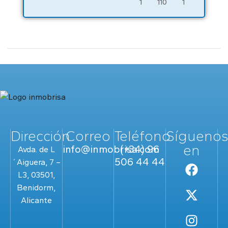
1
110
1
Dirección
Correo
Teléfono
Sígueno
en
info@inmobrisa.com
(+34) 96
Avda. de L
506 44 44
´Aiguera, 7 –
L3, 03501,
Benidorm,
Alicante