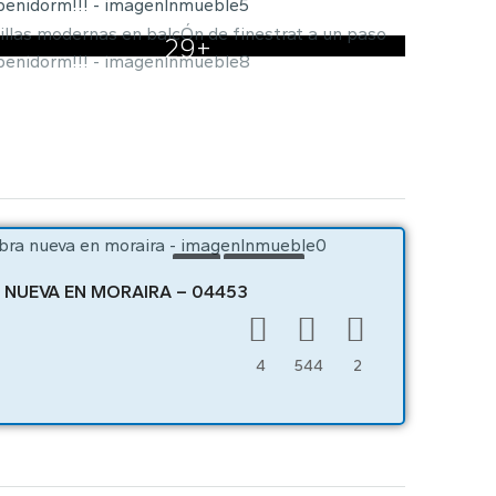
29+
VENTA
OBRA NUEVA
A NUEVA EN MORAIRA – 04453
4
544
2