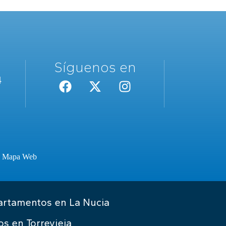
Síguenos en
4
·
Mapa Web
rtamentos en La Nucia
os en Torrevieja