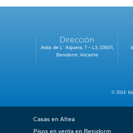
Dirección
Avda. de L´Aiguera, 7 – L3, 03501,
Benidorm, Alicante
© 2024 Inm
Casas en Altea
Pisos en venta en Benidorm