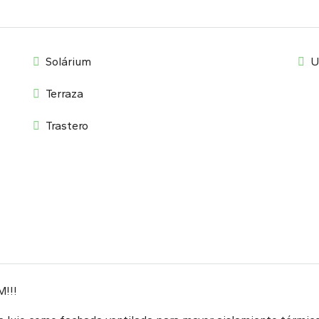
Solárium
U
Terraza
Trastero
!!!