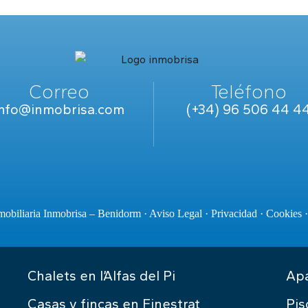
Correo
Teléfono
info@inmobrisa.com
(+34) 96 506 44 4
obiliaria Inmobrisa – Benidorm ·
Aviso Legal
·
Privacidad
·
Cookies
Chalets en l’Alfas del Pi
Apa
Casas y fincas en Finestrat
Pis