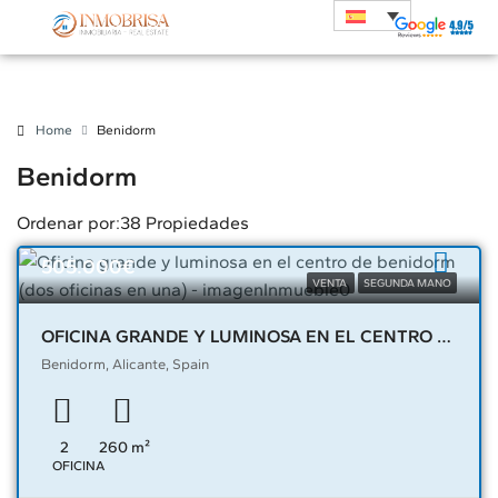
Home
Benidorm
Benidorm
Ordenar por:
38 Propiedades
505.000€
VENTA
SEGUNDA MANO
OFICINA GRANDE Y LUMINOSA EN EL CENTRO DE BENIDORM (DOS OFICINAS EN UNA) – 03796
Benidorm, Alicante, Spain
2
260
m²
OFICINA