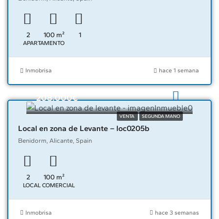
2
100
m²
1
APARTAMENTO
Inmobrisa
hace 1 semana
208.000€
VENTA
SEGUNDA MANO
Local en zona de Levante – loc0205b
Benidorm, Alicante, Spain
2
100
m²
LOCAL COMERCIAL
Inmobrisa
hace 3 semanas