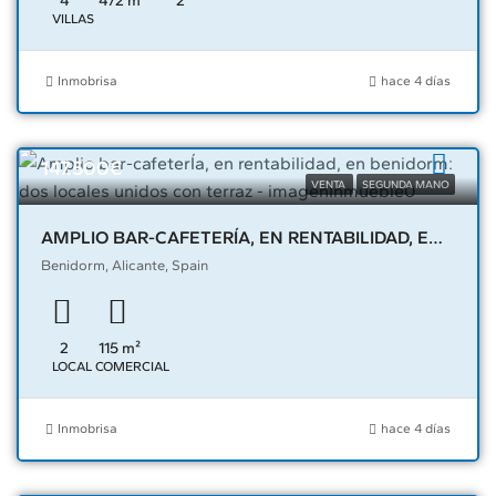
4
472
m²
2
VILLAS
Inmobrisa
hace 4 días
147.500€
VENTA
SEGUNDA MANO
AMPLIO BAR-CAFETERÍA, EN RENTABILIDAD, EN BENIDORM: DOS LOCALES UNIDOS CON TERRAZ – 02890
Benidorm, Alicante, Spain
2
115
m²
LOCAL COMERCIAL
Inmobrisa
hace 4 días