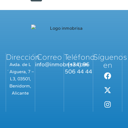
Dirección
Correo
Teléfono
Síguenos
en
info@inmobrisa.com
(+34) 96
Avda. de L
506 44 44
´Aiguera, 7 –
L3, 03501,
Benidorm,
Alicante