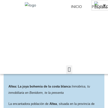
INICIO
PROPIE
Home
Zonas
¿CONOCES ALTEA?
¿CONOCES ALTEA?
hace 2 años
Zonas
Altea: La joya bohemia de la costa
blanca
Inmobrisa, tu
inmobiliaria en Benidorm, te la presenta
La encantadora población de
Altea
, situada en la provincia de