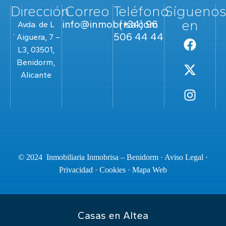
Dirección
Correo
Teléfono
Sígueno
en
info@inmobrisa.com
(+34) 96
Avda. de L
506 44 44
´Aiguera, 7 –
L3, 03501,
Benidorm,
Alicante
© 2024 Inmobiliaria Inmobrisa – Benidorm ·
Aviso Legal
·
Privacidad
·
Cookies
·
Mapa Web
Casas en Altea