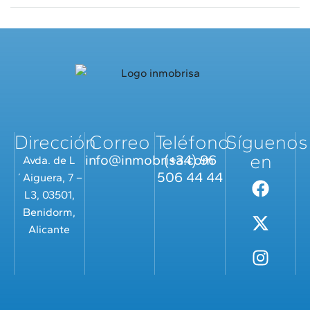
Dirección
Correo
Teléfono
Síguenos
en
info@inmobrisa.com
(+34) 96
Avda. de L
506 44 44
´Aiguera, 7 –
L3, 03501,
Benidorm,
Alicante